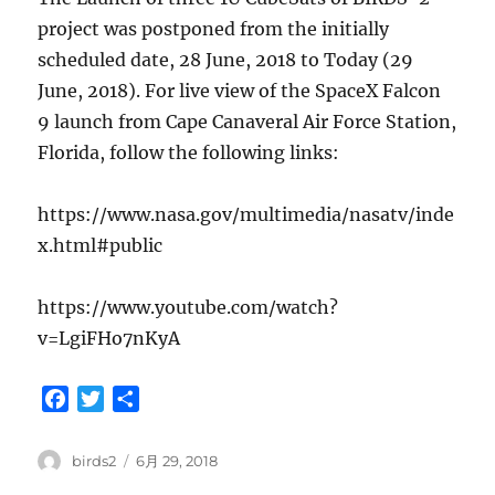
project was postponed from the initially
scheduled date, 28 June, 2018 to Today (29
June, 2018). For live view of the SpaceX Falcon
9 launch from Cape Canaveral Air Force Station,
Florida, follow the following links:
https://www.nasa.gov/multimedia/nasatv/inde
x.html#public
https://www.youtube.com/watch?
v=LgiFHo7nKyA
F
T
共
a
w
有
c
i
投
投
birds2
6月 29, 2018
e
t
稿
稿