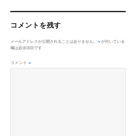
b
t
者
日:
o
e
o
r
コメントを残す
k
メールアドレスが公開されることはありません。
※
が付いている
欄は必須項目です
コメント
※