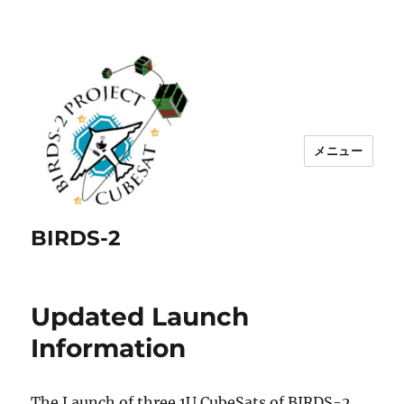
メニュー
BIRDS-2
Updated Launch
Information
The Launch of three 1U CubeSats of BIRDS-2