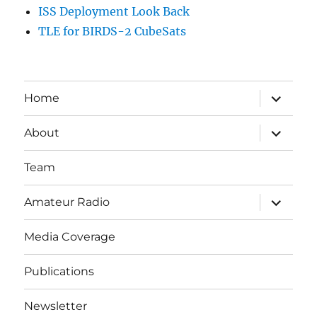
ISS Deployment Look Back
TLE for BIRDS-2 CubeSats
サ
Home
ブ
メ
ニ
サ
About
ュ
ブ
ー
メ
を
ニ
Team
展
ュ
開
ー
を
サ
Amateur Radio
展
ブ
開
メ
ニ
Media Coverage
ュ
ー
を
Publications
展
開
Newsletter