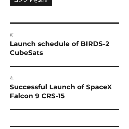
投
前
稿
Launch schedule of BIRDS-2
前
の
CubeSats
ナ
投
ビ
稿:
ゲ
次
Successful Launch of SpaceX
次
ー
の
Falcon 9 CRS-15
シ
投
稿:
ョ
ン