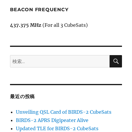
BEACON FREQUENCY
437.375 MHz
(For all 3 CubeSats)
検
検
索
索:
最近の投稿
Unveiling QSL Card of BIRDS-2 CubeSats
BIRDS-2 APRS Digipeater Alive
Updated TLE for BIRDS-2 CubeSats